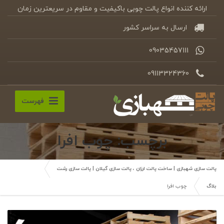
ارائه کننده انواع پالت چوبی باکیفیت و مقاوم در سریعترین زمان
ارسال به سراسر کشور
09035457111
09113324360
فهرست
برچسب: چوب افرا
پالت سازی شهبازی | ساخت پالت ارزان ، پالت سازی گیلان | پالت سازی رشت
بلاگ
چوب افرا