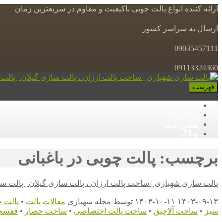
ارائه کننده انواع پالت چوبی باکیفیت و مقاوم در سریعترین زمان
ارسال به سراسر کشور
09035457111
09113324360
فهرست
صفحه اصلی
درباره ما
تماس با ما
وبلاگ
برچسب: پالت چوبی در باغبانی
پالت سازی شهبازی | ساخت پالت ارزان ، پالت سازی گیلان | پالت س
۱۴۰۳-۰۹-۱۳
۱۴۰۳-۱۰-۱۱
توسط
مجله شهبازی
مقالات
پالت
•
پالت چ
سبز
•
ساخت آلاچیق
•
ساخت پالت اختصاصی
•
ساخت حصار
•
قفسه 