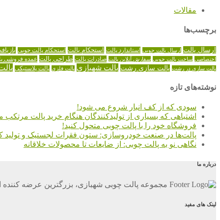
مقالات
برچسب‌ها
ارسال پالت
استاندارد پالت
استحکام پالت
بازیاف
ارسال پالت چوبی
استحکام پالت چوبی
طراحی پالت
صادرات پالت
عمده فروشی پا
اختصاصی
ساخت پالت چوبی
سفارش آنلاین پالت
پالت شهبازی
پالت
پالت سازی رشت
پالت سازی در رشت
پالت فلزی
پالت پلاستیکی
نوشته‌های تازه
سودی که از کف انبار شروع می شود!
اشتباهی که بسیاری از تولیدکنندگان هنگام خرید پالت مرتکب م
فروشگاه خود را با پالت چوبی متحول کنید!
پالت‌ها در صنعت خودروسازی: ستون فقرات لجستیک و تولید کا
نگاهی نو به پالت چوبی: از ضایعات تا محصولات خلاقانه
درباره ما
مجموعه پالت چوبی شهبازی، بزرگترین عرضه کننده ان
لینک های مفید