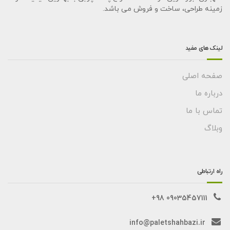
زمینه طراحی، ساخت و فروش می باشد.
لینک های مفید
صفحه اصلی
درباره ما
تماس با ما
وبلاگ
راه ارتباطی
09035457111 98+
info@paletshahbazi.ir