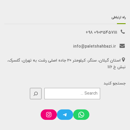
راه ارتباطی
09035457111 98+
info@paletshahbazi.ir
استان گیلان، سنگر، کیلومتر 20 جاده اصلی رشت به تهران، گلسرک،
نبش خ 116
جستجو کنید
Instagram
Telegram
WhatsApp