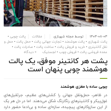
۱۴۰۴-۰۸-۰۴
توسط
مجله شهبازی
مقالات
پالت چوبی
•
پالت شهبازی
•
پالت هوشمند
•
تجارت جهانی پالت
•
حمل پالت
•
حمل و
نقل کانتینری
•
خرید و فروش پالت
•
ساخت پالت
•
صادرات پالت
•
عمده فروشی پالت
•
فروش چوب
•
لجستیک
0 دیدگاه
پشت هر کانتینر موفق، یک پالت
هوشمند چوبی پنهان است
چوبی ساده با مغزی هوشمند
در ظاهر، حمل‌ونقل جهانی را کشتی‌های عظیم، جرثقیل‌های
غول‌پیکر و کانتینرهای رنگارنگ شکل می‌دهند. اما در دل هر یک
از این سازوکارهای پیچیده، سازه‌ای ساده و بی‌ادعا حضور دارد