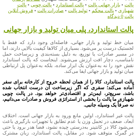
پالت
•
بازار جهانی پالت
•
پالت استاندارد
•
پالت چوبی
•
پالت
شهبازی
•
پالت محکم
•
تولید پالت
•
صادرات پالت
•
فروش آنلاین
پالت
0 دیدگاه
پالت استاندارد، پلی میان تولید و بازار جهانی
میان خط تولید و بازار جهانی، فاصله‌ای وجود دارد که فقط با
لجستیک درست پر می‌شود. بسیاری از کالاها کیفیت بالایی دارند، اما
در مسیر صادرات یا توزیع، به دلیل بسته‌بندی و زیرساخت حمل
نامناسب، دچار افت ارزش می‌شوند. اینجاست که پالت استاندارد
نقش خود را نه به‌عنوان یک ابزار ساده، بلکه به‌عنوان پل ارتباطی
میان تولید و بازار جهانی ایفا می‌کند.
پالت استاندارد، کالا را از همان لحظه خروج از کارخانه برای سفر
آماده می‌کند؛ سفری که اگر زیرساخت آن درست انتخاب شده
باشد، سریع‌تر، ایمن‌تر و اقتصادی‌تر خواهد بود. در پالت چوبی
شهبازی ما پالت را بخشی از استراتژی فروش و صادرات می‌دانیم،
نه صرفاً یک وسیله جانبی.
پالت غیر استاندارد، اولین مانع ورود به بازار جهانی است. اختلاف
ابعاد، ضعف در تحمل وزن یا عدم تطابق با تجهیزات بارگیری باعث
می‌شود کالا در کانتینر به‌درستی چیده نشود، فضا هدر برود یا حتی
در گمرک متوقف شود. در مقابل، پالت استاندارد، زبان مشترک