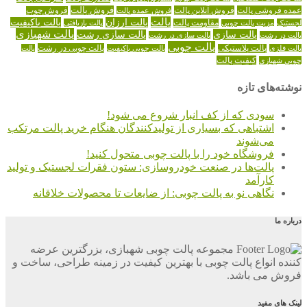
عمده فروشی پالت
فروش آنلاین پالت
فروش پالت
فروش عمده پالت
فروش چوب
پالت
پالت ارزان
پالت باکیفیت
لجستیک
مقاومت پالت
پالت بازیافتی
مزیت پالت چوبی
پالت شهبازی
پالت سازی
پالت سازی رشت
پالت در رشت
پالت سازی در رشت
پالت چوبی
پالت چوبی در رشت
پالت فلزی
پالت پلاستیکی
پالت چوبی باکیفیت
پالت
کیفیت پالت
چوبی شهبازی
نوشته‌های تازه
سودی که از کف انبار شروع می شود!
اشتباهی که بسیاری از تولیدکنندگان هنگام خرید پالت مرتکب
می‌شوند
فروشگاه خود را با پالت چوبی متحول کنید!
پالت‌ها در صنعت خودروسازی: ستون فقرات لجستیک و تولید
کارآمد
نگاهی نو به پالت چوبی: از ضایعات تا محصولات خلاقانه
درباره ما
مجموعه پالت چوبی شهبازی، بزرگترین عرضه
کننده انواع پالت چوبی با بهترین کیفیت در زمینه طراحی، ساخت و
فروش می باشد.
لینک های مفید