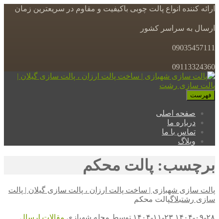
ارائه کننده انواع پالت چوبی باکیفیت و مقاوم در سریعترین زمان
ارسال به سراسر کشور
09035457111
09113324360
فهرست
صفحه اصلی
درباره ما
تماس با ما
وبلاگ
برچسب: پالت محکم
پالت سازی شهبازی | ساخت پالت ارزان ، پالت سازی گیلان | پالت
سازی رشت
بلاگ
پالت محکم
۱۴۰۴-۰۹-۲۸
۱۴۰۴-۱۱-۲۳
توسط
مجله شهبازی
مقالات
ارسال