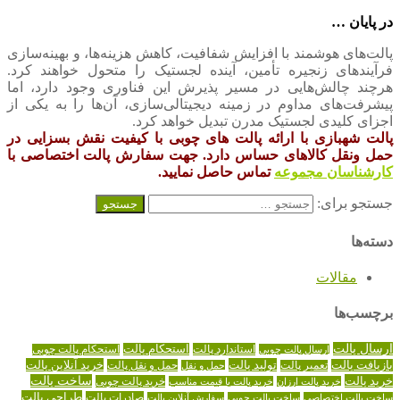
در پایان …
پالت‌های هوشمند با افزایش شفافیت، کاهش هزینه‌ها، و بهینه‌سازی
فرآیندهای زنجیره تأمین، آینده لجستیک را متحول خواهند کرد.
هرچند چالش‌هایی در مسیر پذیرش این فناوری وجود دارد، اما
پیشرفت‌های مداوم در زمینه دیجیتالی‌سازی، آن‌ها را به یکی از
اجزای کلیدی لجستیک مدرن تبدیل خواهد کرد.
پالت شهبازی با ارائه پالت های چوبی با کیفیت نقش بسزایی در
حمل‌ ونقل کالاهای حساس دارد. جهت سفارش پالت اختصاصی با
کارشناسان مجموعه
تماس حاصل نمایید.
جستجو برای:
دسته‌ها
مقالات
برچسب‌ها
ارسال پالت
استاندارد پالت
استحکام پالت
ارسال پالت چوبی
استحکام پالت چوبی
تولید پالت
خرید آنلاین پالت
بازیافت پالت
حمل و نقل پالت
تعمیر پالت
حمل و نقل
خرید پالت
ساخت پالت
خرید پالت چوبی
خرید پالت ارزان
خرید پالت با قیمت مناسب
طراحی پالت
صادرات پالت
ساخت پالت اختصاصی
ساخت پالت چوبی
سفارش آنلاین پالت