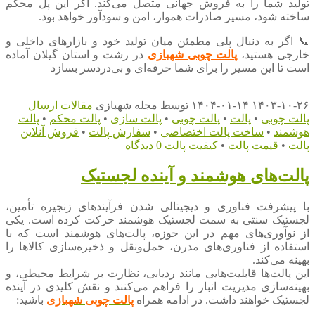
تولید شما را به فروش جهانی متصل می‌کند. اگر این پل محکم
ساخته شود، مسیر صادرات هموار، امن و سودآور خواهد بود.
📞 اگر به دنبال پلی مطمئن میان تولید خود و بازارهای داخلی و
خارجی هستید،
پالت چوبی شهبازی
در رشت و استان گیلان آماده
است تا این مسیر را برای شما حرفه‌ای و بی‌دردسر بسازد
۱۴۰۳-۱۰-۲۶
۱۴۰۴-۰۱-۱۴
توسط
مجله شهبازی
مقالات
ارسال
پالت چوبی
•
پالت
•
پالت چوبی
•
پالت سازی
•
پالت محکم
•
پالت
هوشمند
•
ساخت پالت اختصاصی
•
سفارش پالت
•
فروش آنلاین
پالت
•
قیمت پالت
•
کیفیت پالت
0 دیدگاه
پالت‌های هوشمند و آینده لجستیک
با پیشرفت فناوری و دیجیتالی شدن فرآیندهای زنجیره تأمین،
لجستیک سنتی به سمت لجستیک هوشمند حرکت کرده است. یکی
از نوآوری‌های مهم در این حوزه، پالت‌های هوشمند است که با
استفاده از فناوری‌های مدرن، حمل‌ونقل و ذخیره‌سازی کالاها را
بهینه می‌کند.
این پالت‌ها قابلیت‌هایی مانند ردیابی، نظارت بر شرایط محیطی، و
بهینه‌سازی مدیریت انبار را فراهم می‌کنند و نقش کلیدی در آینده
لجستیک خواهند داشت. در ادامه همراه
پالت چوبی شهبازی
باشید: