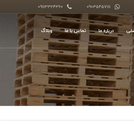
09113324360
09035457111
لی
درباره ما
تماس با ما
وبلاگ