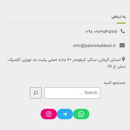
راه ارتباطی
09035457111 98+
info@paletshahbazi.ir
استان گیلان، سنگر، کیلومتر 20 جاده اصلی رشت به تهران، گلسرک،
نبش خ 116
جستجو کنید
Instagram
Telegram
WhatsApp