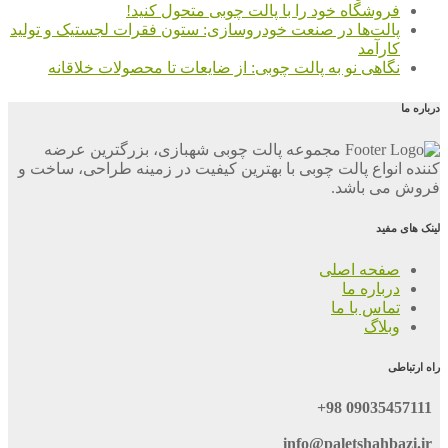
فروشگاه خود را با پالت چوبی متحول کنید!
پالت‌ها در صنعت خودروسازی: ستون فقرات لجستیک و تولید
کارآمد
نگاهی نو به پالت چوبی: از ضایعات تا محصولات خلاقانه
درباره ما
مجموعه پالت چوبی شهبازی، بزرگترین عرضه
کننده انواع پالت چوبی با بهترین کیفیت در زمینه طراحی، ساخت و
فروش می باشد.
لینک های مفید
صفحه اصلی
درباره ما
تماس با ما
وبلاگ
راه ارتباطی
09035457111 98+
info@paletshahbazi.ir