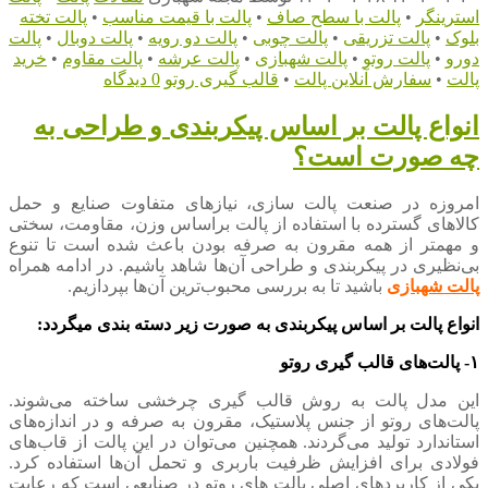
استرینگر
•
پالت با سطح صاف
•
پالت با قیمت مناسب
•
پالت تخته
بلوک
•
پالت تزریقی
•
پالت چوبی
•
پالت دو رویه
•
پالت دوبال
•
پالت
دورو
•
پالت روتو
•
پالت شهبازی
•
پالت عرشه
•
پالت مقاوم
•
خرید
پالت
•
سفارش آنلاین پالت
•
قالب گیری روتو
0 دیدگاه
انواع پالت بر اساس پیکربندی و طراحی به
چه صورت است؟
امروزه در صنعت پالت سازی، نیازهای متفاوت صنایع و حمل
کالاهای گسترده با استفاده از پالت براساس وزن، مقاومت، سختی
و مهمتر از همه مقرون به صرفه بودن باعث شده است تا تنوع
بی‌نظیری در پیکربندی و طراحی آن‌ها شاهد باشیم. در ادامه همراه
پالت شهبازی
باشید تا به بررسی محبوب‌ترین آن‌ها بپردازیم.
انواع پالت بر اساس پیکربندی به صورت زیر دسته بندی میگردد:
۱- پالت‌های قالب گیری روتو
این مدل پالت به روش قالب گیری چرخشی ساخته می‌شوند.
پالت‌های روتو از جنس پلاستیک، مقرون به صرفه و در اندازه‌های
استاندارد تولید می‌گردند. همچنین می‌توان در این پالت از قاب‌های
فولادی برای افزایش ظرفیت باربری و تحمل آن‌ها استفاده کرد.
یکی از کاربردهای اصلی پالت های روتو در صنایعی است که رعایت