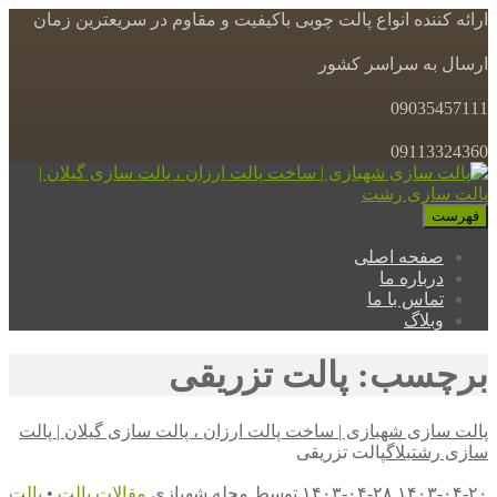
ارائه کننده انواع پالت چوبی باکیفیت و مقاوم در سریعترین زمان
ارسال به سراسر کشور
09035457111
09113324360
فهرست
صفحه اصلی
درباره ما
تماس با ما
وبلاگ
برچسب: پالت تزریقی
پالت سازی شهبازی | ساخت پالت ارزان ، پالت سازی گیلان | پالت
سازی رشت
بلاگ
پالت تزریقی
۱۴۰۳-۰۴-۲۰
۱۴۰۳-۰۴-۲۸
توسط
مجله شهبازی
مقالات
پالت
•
پالت