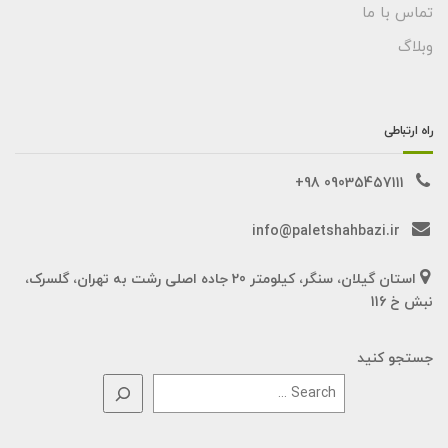
تماس با ما
وبلاگ
راه ارتباطی
09035457111 98+
info@paletshahbazi.ir
استان گیلان، سنگر، کیلومتر 20 جاده اصلی رشت به تهران، گلسرک،
نبش خ 116
جستجو کنید