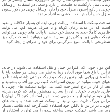
زمانی میل بازگشت به طبیعت را دارد و سعی در استفاده از وسایل
چوبی در دکوراسیون منزل خود را دارد. وسایل چوبی در دکوراسیون
منزل حس آرامش لذت بخشی به افراد میدهد.
ساخت نیمکت با استفاده از پالت چوبی ایده ای بسیار خلاقانه و مفید
است که در مدت زمان کوتاه و با صرف هزینه کم، می توانید
ظاهری کاملا جدید به محیط خود بدهید. با پالت های چوبی می توانید
نیمکت هایی زیبا و کاربردی بسازید. حتی میتوانید با ساخت یک میز
شطرنجی با پالت، منبع سرگرمی برای خود و اطرافیان ایجاد کنید.
این مواد چوبی که اکثرا در حمل و نقل استفاده می شوند در خانه،
تراس یا باغ شما فوق العاده زیبا به نظر می رسند. هر قطعه باغ یا
خانه های ویلایی باید چندین نیمکت و نیمکت پشتی داشته باشد تا در
هوای خوب بتوانید در بیرون استراحت کنید، زیر نور آفتاب بنشینید و
بعد از کار در باغ استراحت کنید. می توانید نیمکت های چوبی یا
فلزی بخرید یا خودتان آن را بسازید.همینطور برای کم کردن هزینه
های خود میتوانید از پالت چوبی دست دوم استفاده کنید. اگر ایوان یا
تراس بزرگ دارید، می توانید از نیمکت ساخته شده با پالت های
چوبی، در تراس یا بالکن خود استفاده کنید.گرچه ایده نقاشی بسیار
زیبا می باشد، نیمکت چوبی ساخته شده را می توان با استفاده از