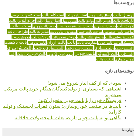
برچسب‌ها
ارسال پالت
استاندارد پالت
استحکام پالت
ارسال پالت چوبی
استحکام پالت چوبی
تولید پالت
خرید آنلاین پالت
بازیافت پالت
حمل و نقل پالت
تعمیر پالت
حمل و نقل
خرید پالت
ساخت پالت
خرید پالت چوبی
خرید پالت ارزان
خرید پالت با قیمت مناسب
طراحی پالت
صادرات پالت
ساخت پالت اختصاصی
ساخت پالت چوبی
سفارش آنلاین پالت
عمده فروشی پالت
فروش آنلاین پالت
فروش پالت
فروش عمده پالت
فروش چوب
پالت
پالت ارزان
پالت باکیفیت
لجستیک
مقاومت پالت
پالت بازیافتی
مزیت پالت چوبی
پالت شهبازی
پالت سازی
پالت سازی رشت
پالت در رشت
پالت سازی در رشت
پالت چوبی
پالت چوبی در رشت
پالت فلزی
پالت پلاستیکی
پالت چوبی باکیفیت
پالت
کیفیت پالت
چوبی شهبازی
نوشته‌های تازه
سودی که از کف انبار شروع می شود!
اشتباهی که بسیاری از تولیدکنندگان هنگام خرید پالت مرتکب
می‌شوند
فروشگاه خود را با پالت چوبی متحول کنید!
پالت‌ها در صنعت خودروسازی: ستون فقرات لجستیک و تولید
کارآمد
نگاهی نو به پالت چوبی: از ضایعات تا محصولات خلاقانه
درباره ما