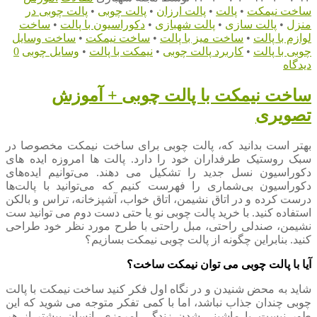
ساخت نیمکت
•
پالت
•
پالت ارزان
•
پالت چوبی
•
پالت چوبی در
منزل
•
پالت سازی
•
پالت شهبازی
•
دکوراسیون با پالت
•
ساخت
لوازم با پالت
•
ساخت میز با پالت
•
ساخت نیمکت
•
ساخت وسایل
چوبی با پالت
•
کاربرد پالت چوبی
•
نیمکت با پالت
•
وسایل چوبی
0
دیدگاه
ساخت نیمکت با پالت چوبی + آموزش
تصویری
بهتر است بدانید که، پالت چوبی برای ساخت نیمکت مخصوصا در
سبک روستیک طرفداران خود را دارد. پالت ها امروزه ایده های
دکوراسیون نسل جدید را تشکیل می دهند. می‌توانیم ایده‌های
دکوراسیون بی‌شماری را فهرست کنیم که می‌توانید با پالت‌ها
درست کرده و در اتاق نشیمن، اتاق خواب، آشپزخانه، تراس و بالکن
استفاده کنید. با خرید پالت چوبی نو یا حتی دست دوم می توانید ست
نشیمن، صندلی راحتی، مبل راحتی با طرح مورد نظر خود طراحی
کنید. بنابراین چگونه از پالت چوبی نیمکت بسازیم؟
آیا با پالت چوبی می توان نیمکت ساخت؟
شاید به محض شنیدن و در نگاه اول فکر کنید ساخت نیمکت با پالت
چوبی چندان جذاب نباشد، اما با کمی تفکر متوجه می شوید که این
طور نیست. با ماشینی شدن زندگی امروزی، انسان بیشتر از هر