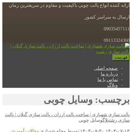
ارائه کننده انواع پالت چوبی باکیفیت و مقاوم در سریعترین زمان
ارسال به سراسر کشور
09035457111
09113324360
فهرست
صفحه اصلی
درباره ما
تماس با ما
وبلاگ
برچسب: وسایل چوبی
پالت سازی شهبازی | ساخت پالت ارزان ، پالت سازی گیلان | پالت
سازی رشت
بلاگ
وسایل چوبی
۱۴۰۳-۰۷-۱۳
۱۴۰۳-۰۷-۳۰
توسط
مجله شهبازی
مقالات
آموزش