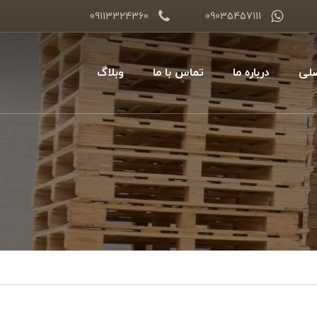
09113324360
09035457111
لی
درباره ما
تماس با ما
وبلاگ