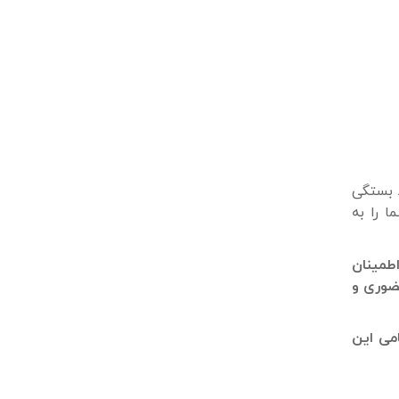
 بستگی
ا را به
اطمینان
حضوری و
می این