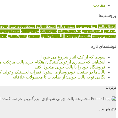
مقالات
برچسب‌ها
ارسال پالت
استاندارد پالت
استحکام پالت
بازیاف
ارسال پالت چوبی
استحکام پالت چوبی
طراحی پالت
صادرات پالت
عمده فروشی پا
اختصاصی
ساخت پالت چوبی
سفارش آنلاین پالت
پالت شهبازی
پالت
پالت سازی رشت
پالت سازی در رشت
پالت فلزی
پالت پلاستیکی
نوشته‌های تازه
سودی که از کف انبار شروع می شود!
اشتباهی که بسیاری از تولیدکنندگان هنگام خرید پالت مرتکب م
فروشگاه خود را با پالت چوبی متحول کنید!
پالت‌ها در صنعت خودروسازی: ستون فقرات لجستیک و تولید کا
نگاهی نو به پالت چوبی: از ضایعات تا محصولات خلاقانه
درباره ما
مجموعه پالت چوبی شهبازی، بزرگترین عرضه کننده ان
لینک های مفید