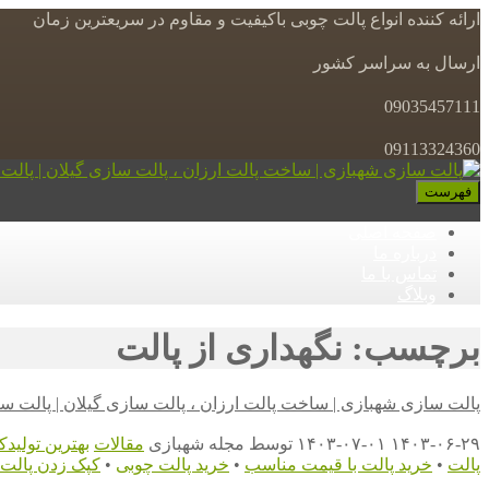
ارائه کننده انواع پالت چوبی باکیفیت و مقاوم در سریعترین زمان
ارسال به سراسر کشور
09035457111
09113324360
فهرست
صفحه اصلی
درباره ما
تماس با ما
وبلاگ
برچسب: نگهداری از پالت
پالت سازی شهبازی | ساخت پالت ارزان ، پالت سازی گیلان | پالت س
۱۴۰۳-۰۶-۲۹
۱۴۰۳-۰۷-۰۱
توسط
مجله شهبازی
مقالات
بهترین تولیدک
پالت
•
خرید پالت با قیمت مناسب
•
خرید پالت چوبی
•
کپک زدن پالت