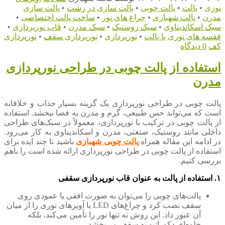
نوری
•
پالت
•
پالت چوبی
•
پالت سازی در رشت
•
پالت سازی
مدرن
•
پالت شهبازی
•
چراغ های نور
•
ساخت پالت اختصاصی
•
سبک اسکاندیناوی
•
سبک روستیک
•
سبک مدرن
•
قاب نورپردازی
•
قفسه های نوری با پالت
•
نورپردازی
•
نورپردازی سقف
•
نورپردازی
کف
0 دیدگاه
استفاده از پالت چوبی در طراحی نورپردازی
مدرن
پالت چوبی در طراحی نورپردازی یک گزینه بسیار جذاب و خلاقانه
است که می‌تواند حس طبیعی، گرم و مدرن به فضا ببخشد. استفاده
از پالت چوبی در ترکیب با نورپردازی، معمولاً در سبک‌های طراحی
داخلی مانند روستیک، صنعتی، مدرن و اسکاندیناوی به کار می‌رود.
در ادامه این مقاله همراه
پالت چوبی شهبازی
باشید تا چند ایده برای
استفاده از پالت چوبی در طراحی نورپردازی ارائه شده است را باهم
بررسی کنیم.
۱. استفاده از پالت به عنوان قاب نورپردازی سقفی
پالت‌های چوبی را می‌توان به صورت افقی یا عمودی روی
سقف نصب کرد و چراغ‌های LED یا آویزهای نوری را از میان
آن عبور داد. این روش نه تنها نور را تأمین می‌کند، بلکه
جلوه‌ای دکوراتیو به سقف می‌بخشد.