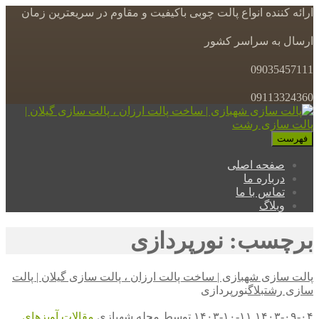
ارائه کننده انواع پالت چوبی باکیفیت و مقاوم در سریعترین زمان
ارسال به سراسر کشور
09035457111
09113324360
فهرست
صفحه اصلی
درباره ما
تماس با ما
وبلاگ
برچسب: نورپردازی
پالت سازی شهبازی | ساخت پالت ارزان ، پالت سازی گیلان | پالت
سازی رشت
بلاگ
نورپردازی
۱۴۰۳-۰۹-۰۴
۱۴۰۳-۱۰-۱۱
توسط
مجله شهبازی
مقالات
آویزهای