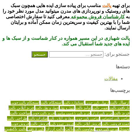
برای تهیه
پالت
مناسب برای پیاده سازی ایده هایی همچون سبک
های روستیک و نورپردازی های مدرن میتوانید مدل مورد نظر خود را
به
کارشناسان فروش مجموعه
معرفی کنید تا سفارش اختصاصی
شما را با بهترین کیفیت و سریعترین زمان ممکن آماده و برایتان
ارسال نمایند.
پالت شهبازی در این مسیر همواره در کنار شماست و از سبک ها و
ایده های جدید شما استقبال می کند.
جستجو برای:
دسته‌ها
مقالات
برچسب‌ها
ارسال پالت
استاندارد پالت
استحکام پالت
ارسال پالت چوبی
استحکام پالت چوبی
تولید پالت
خرید آنلاین پالت
بازیافت پالت
حمل و نقل پالت
تعمیر پالت
حمل و نقل
خرید پالت
ساخت پالت
خرید پالت چوبی
خرید پالت ارزان
خرید پالت با قیمت مناسب
طراحی پالت
صادرات پالت
ساخت پالت اختصاصی
ساخت پالت چوبی
سفارش آنلاین پالت
عمده فروشی پالت
فروش آنلاین پالت
فروش پالت
فروش عمده پالت
فروش چوب
پالت
پالت ارزان
پالت باکیفیت
لجستیک
مقاومت پالت
پالت بازیافتی
مزیت پالت چوبی