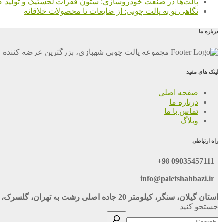
پالت‌ها در صنعت خودروسازی: ستون فقرات لجستیک و تولید کا
نگاهی نو به پالت چوبی: از ضایعات تا محصولات خلاقانه
درباره ما
مجموعه پالت چوبی شهبازی، بزرگترین عرضه کننده ان
لینک های مفید
صفحه اصلی
درباره ما
تماس با ما
وبلاگ
راه ارتباطی
09035457111 98+
info@paletshahbazi.ir
استان گیلان، سنگر، کیلومتر 20 جاده اصلی رشت به تهران، گلسرک، نبش خ 116
جستجو کنید