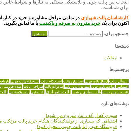
انتخاب بین پالت چوبی و پلاستیکی بستگی به نیازها و شرایط خاص شما
برای شماست.
کارشناسان پالت شهبازی
در تمامی مراحل مشاوره و خرید در کنارتان ه
اکنون برای یک
خرید مقرون به صرفه و باکیفیت
با ما تماس بگیرید.
جستجو برای:
دسته‌ها
مقالات
برچسب‌ها
ارسال پالت
استاندارد پالت
استحکام پالت
بازیاف
ارسال پالت چوبی
استحکام پالت چوبی
طراحی پالت
صادرات پالت
عمده فروشی پا
اختصاصی
ساخت پالت چوبی
سفارش آنلاین پالت
پالت شهبازی
پالت
پالت سازی رشت
پالت سازی در رشت
پالت فلزی
پالت پلاستیکی
نوشته‌های تازه
سودی که از کف انبار شروع می شود!
اشتباهی که بسیاری از تولیدکنندگان هنگام خرید پالت مرتکب م
فروشگاه خود را با پالت چوبی متحول کنید!