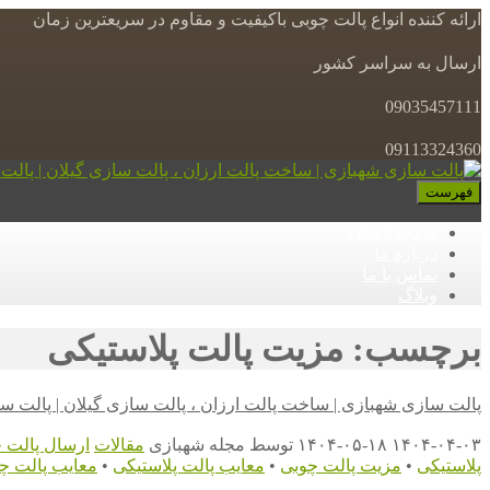
ارائه کننده انواع پالت چوبی باکیفیت و مقاوم در سریعترین زمان
ارسال به سراسر کشور
09035457111
09113324360
فهرست
صفحه اصلی
درباره ما
تماس با ما
وبلاگ
برچسب: مزیت پالت پلاستیکی
پالت سازی شهبازی | ساخت پالت ارزان ، پالت سازی گیلان | پالت س
۱۴۰۴-۰۴-۰۳
۱۴۰۴-۰۵-۱۸
توسط
مجله شهبازی
مقالات
ارسال پالت 
پلاستیکی
•
مزیت پالت چوبی
•
معایب پالت پلاستیکی
•
معایب پالت چ