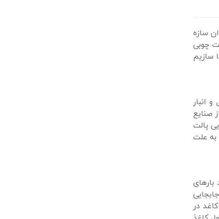
ان سازه
لت چوبی
ا سازیم
و انبار
ز صنایع
یی پالت
 به علت
 بارهای
جابجایی
کاغد در
ل کاغذ