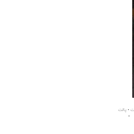
ت
•
پالت
0