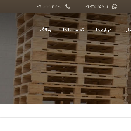
09113324360
09035457111
لی
درباره ما
تماس با ما
وبلاگ