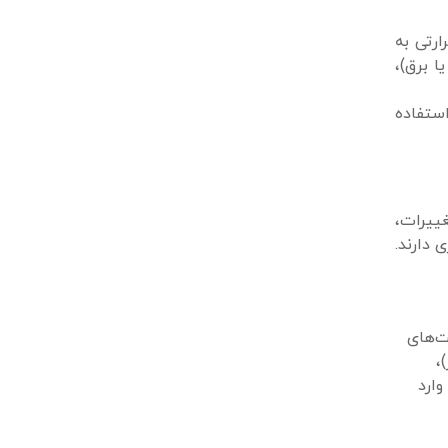
رتی به
ا برق)،
استفاده
غییرات،
 دارند.
ت‌های
،
وارد