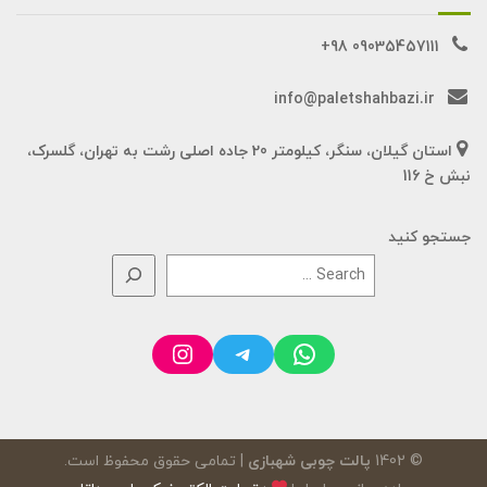
09035457111 98+
info@paletshahbazi.ir
استان گیلان، سنگر، کیلومتر 20 جاده اصلی رشت به تهران، گلسرک،
نبش خ 116
جستجو کنید
Instagram
Telegram
WhatsApp
© 1402
پالت چوبی شهبازی
| تمامی حقوق محفوظ است.