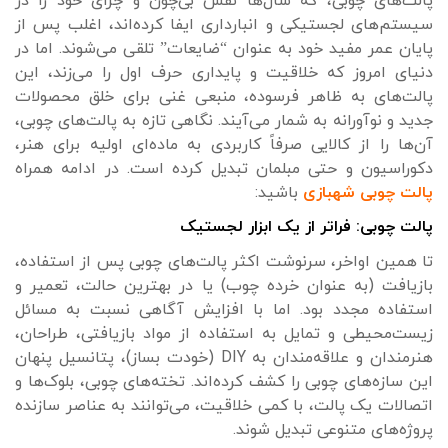
پالت‌های چوبی، که سال‌ها نقش بی‌چون و چرای خود را در
سیستم‌های لجستیکی و انبارداری ایفا کرده‌اند، اغلب پس از
پایان عمر مفید خود به عنوان “ضایعات” تلقی می‌شوند. اما در
دنیای امروز که خلاقیت و پایداری حرف اول را می‌زند، این
پالت‌های به ظاهر فرسوده، منبعی غنی برای خلق محصولات
جدید و نوآورانه به شمار می‌آیند. نگاهی تازه به پالت‌های چوبی،
آن‌ها را از کالایی صرفاً کاربردی به ماده‌ای اولیه برای هنر،
دکوراسیون و حتی مبلمان تبدیل کرده است. در ادامه همراه
پالت چوبی شهبازی
باشید:
پالت چوبی: فراتر از یک ابزار لجستیک
تا همین اواخر، سرنوشت اکثر پالت‌های چوبی پس از استفاده،
بازیافت (به عنوان خرده چوب) یا در بهترین حالت، تعمیر و
استفاده مجدد بود. اما با افزایش آگاهی نسبت به مسائل
زیست‌محیطی و تمایل به استفاده از مواد بازیافتی، طراحان،
هنرمندان و علاقه‌مندان به DIY (خودت بساز)، پتانسیل پنهان
این سازه‌های چوبی را کشف کرده‌اند. تخته‌های چوبی، بلوک‌ها و
اتصالات یک پالت، با کمی خلاقیت، می‌توانند به عناصر سازنده
پروژه‌های متنوعی تبدیل شوند.