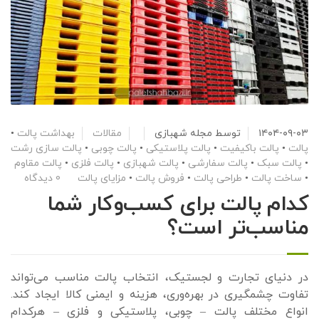
۱۴۰۴-۰۹-۰۳
توسط
مجله شهبازی
مقالات
بهداشت پالت
•
پالت
•
پالت باکیفیت
•
پالت پلاستیکی
•
پالت چوبی
•
پالت سازی رشت
•
پالت سبک
•
پالت سفارشی
•
پالت شهبازی
•
پالت فلزی
•
پالت مقاوم
•
ساخت پالت
•
طراحی پالت
•
فروش پالت
•
مزایای پالت
0 دیدگاه
کدام پالت برای کسب‌وکار شما
مناسب‌تر است؟
در دنیای تجارت و لجستیک، انتخاب پالت مناسب می‌تواند
تفاوت چشمگیری در بهره‌وری، هزینه و ایمنی کالا ایجاد کند.
انواع مختلف پالت – چوبی، پلاستیکی و فلزی – هرکدام