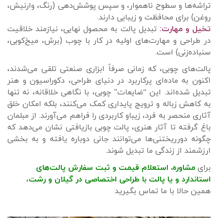
تراشه‌ها و سطوح ناهموار، و سپس پوشش‌دهی (رنگ، وارنیش،
روغن) برای محافظت و زیبایی دارند.
تخیل و مهارت:
تبدیل پالت به محصول نهایی، نیازمند خلاقیت
در طراحی و مهارت‌های اولیه در کار با چوب (برش، میخ‌کوبی،
سنباده‌زنی) است.
پالت‌های چوبی، که زمانی صرفاً ابزاری صنعتی تلقی می‌شدند،
اکنون به ماده‌ای پرکاربرد در دنیای طراحی، دکوراسیون و هنر
تبدیل شده‌اند. این “ضایعات” چوبی، با نگاهی خلاقانه، نه تنها
به کاهش زباله و ترویج پایداری کمک می‌کنند، بلکه امکان خلق
آثاری منحصر به فرد، زیباو کاربردی را فراهم می‌آورند. از مبلمان
باغ گرفته تا آثار هنری، پالت چوبی بازیافتی نشان می‌دهد که
چگونه دورریختنی‌ها می‌توانند جانی دوباره یافته و به بخشی
ارزشمند از زندگی ما تبدیل شوند.
برای
مشاوره، استعلام قیمت و ثبت سفارش پالت‌های
استاندارد
و
یا پالت با طراحی اختصاصی
د
ر گیلان و رشت
،
همین حالا با ما تماس بگیرید