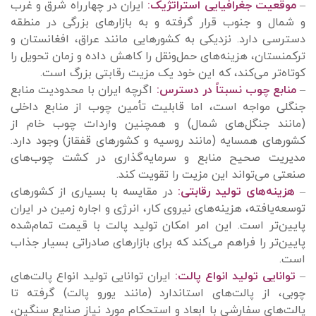
–
موقعیت جغرافیایی استراتژیک:
ایران در چهارراه شرق و غرب
و شمال و جنوب قرار گرفته و به بازارهای بزرگی در منطقه
دسترسی دارد. نزدیکی به کشورهایی مانند عراق، افغانستان و
ترکمنستان، هزینه‌های حمل‌ونقل را کاهش داده و زمان تحویل را
کوتاه‌تر می‌کند، که این خود یک مزیت رقابتی بزرگ است.
–
منابع چوب نسبتاً در دسترس:
اگرچه ایران با محدودیت منابع
جنگلی مواجه است، اما قابلیت تأمین چوب از منابع داخلی
(مانند جنگل‌های شمال) و همچنین واردات چوب خام از
کشورهای همسایه (مانند روسیه و کشورهای قفقاز) وجود دارد.
مدیریت صحیح منابع و سرمایه‌گذاری در کشت چوب‌های
صنعتی می‌تواند این مزیت را تقویت کند.
–
هزینه‌های تولید رقابتی:
در مقایسه با بسیاری از کشورهای
توسعه‌یافته، هزینه‌های نیروی کار، انرژی و اجاره زمین در ایران
پایین‌تر است. این امر امکان تولید پالت با قیمت تمام‌شده
پایین‌تر را فراهم می‌کند که برای بازارهای صادراتی بسیار جذاب
است.
–
توانایی تولید انواع پالت:
ایران توانایی تولید انواع پالت‌های
چوبی، از پالت‌های استاندارد (مانند یورو پالت) گرفته تا
پالت‌های سفارشی با ابعاد و استحکام مورد نیاز صنایع سنگین،