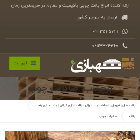
ارائه کننده انواع پالت چوبی باکیفیت و مقاوم در سریعترین زمان
ارسال به سراسر کشور
09035457111
09113324360
فهرست
برچسب: صادرات چوب
پالت سازی شهبازی | ساخت پالت ارزان ، پالت سازی گیلان | پالت سازی رشت
بلاگ
صادرات چوب