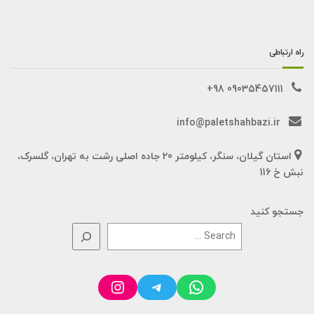
راه ارتباطی
09035457111 98+
info@paletshahbazi.ir
استان گیلان، سنگر، کیلومتر 20 جاده اصلی رشت به تهران، گلسرک،
نبش خ 116
جستجو کنید
Instagram
Telegram
WhatsApp