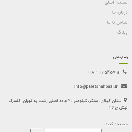
صفحه اصلی
درباره ما
تماس با ما
وبلاگ
راه ارتباطی
09035457111 98+
info@paletshahbazi.ir
استان گیلان، سنگر، کیلومتر 20 جاده اصلی رشت به تهران، گلسرک،
نبش خ 116
جستجو کنید