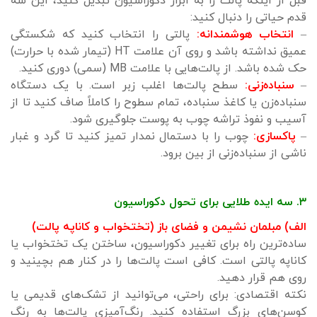
قبل از اینکه پالت را به ابزار دکوراسیون تبدیل کنید، این سه
قدم حیاتی را دنبال کنید:
–
انتخاب هوشمندانه:
پالتی را انتخاب کنید که شکستگی
عمیق نداشته باشد و روی آن علامت HT (تیمار شده با حرارت)
حک شده باشد. از پالت‌هایی با علامت MB (سمی) دوری کنید.
–
سنباده‌زنی:
سطح پالت‌ها اغلب زبر است. با یک دستگاه
سنباده‌زن یا کاغذ سنباده، تمام سطوح را کاملاً صاف کنید تا از
آسیب و نفوذ تراشه چوب به پوست جلوگیری شود.
–
پاکسازی:
چوب را با دستمال نمدار تمیز کنید تا گرد و غبار
ناشی از سنباده‌زنی از بین برود.
۳. سه ایده طلایی برای تحول دکوراسیون
الف) مبلمان نشیمن و فضای باز (تختخواب و کاناپه پالت)
ساده‌ترین راه برای تغییر دکوراسیون، ساختن یک تختخواب یا
کاناپه پالتی است. کافی است پالت‌ها را در کنار هم بچینید و
روی هم قرار دهید.
نکته اقتصادی: برای راحتی، می‌توانید از تشک‌های قدیمی یا
کوسن‌های بزرگ استفاده کنید. رنگ‌آمیزی پالت‌ها به رنگ