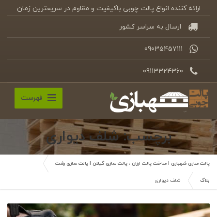
ارائه کننده انواع پالت چوبی باکیفیت و مقاوم در سریعترین زمان
ارسال به سراسر کشور
09035457111
09113324360
فهرست
برچسب: شلف دیواری
پالت سازی شهبازی | ساخت پالت ارزان ، پالت سازی گیلان | پالت سازی رشت
بلاگ
شلف دیواری