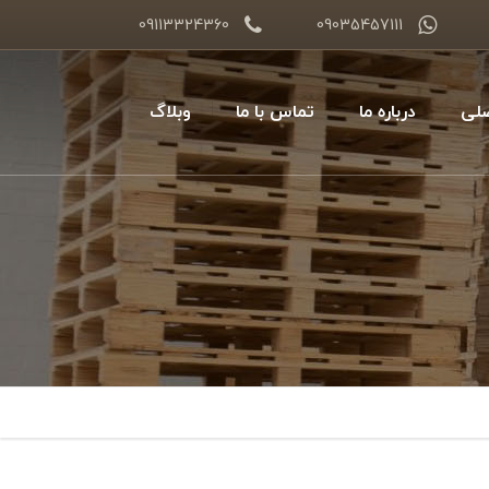
09113324360
09035457111
لی
درباره ما
تماس با ما
وبلاگ