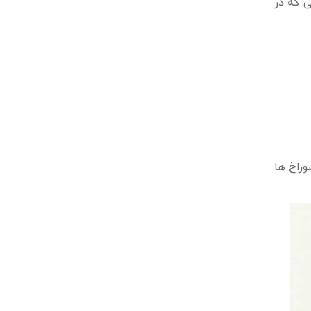
ی که در
وراخ ها