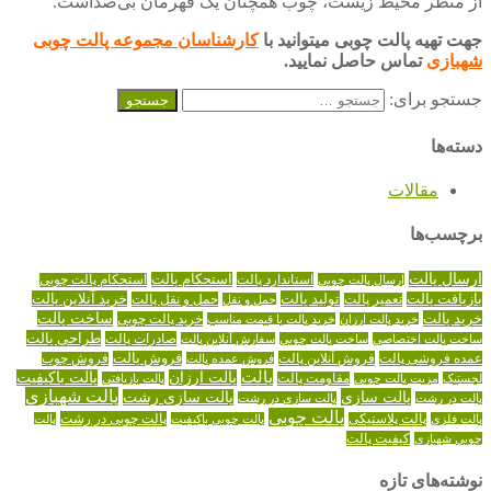
از منظر محیط زیست، چوب همچنان یک قهرمان بی‌صداست.
جهت تهیه پالت چوبی میتوانید با
کارشناسان مجموعه پالت چوبی
شهبازی
تماس حاصل نمایید.
جستجو برای:
دسته‌ها
مقالات
برچسب‌ها
ارسال پالت
استاندارد پالت
استحکام پالت
ارسال پالت چوبی
استحکام پالت چوبی
تولید پالت
خرید آنلاین پالت
بازیافت پالت
حمل و نقل پالت
تعمیر پالت
حمل و نقل
خرید پالت
ساخت پالت
خرید پالت چوبی
خرید پالت ارزان
خرید پالت با قیمت مناسب
طراحی پالت
صادرات پالت
ساخت پالت اختصاصی
ساخت پالت چوبی
سفارش آنلاین پالت
عمده فروشی پالت
فروش آنلاین پالت
فروش پالت
فروش عمده پالت
فروش چوب
پالت
پالت ارزان
پالت باکیفیت
لجستیک
مقاومت پالت
پالت بازیافتی
مزیت پالت چوبی
پالت شهبازی
پالت سازی
پالت سازی رشت
پالت در رشت
پالت سازی در رشت
پالت چوبی
پالت چوبی در رشت
پالت فلزی
پالت پلاستیکی
پالت چوبی باکیفیت
پالت
کیفیت پالت
چوبی شهبازی
نوشته‌های تازه