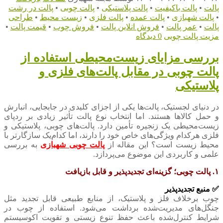
پالت
•
پالت باکیفیت
•
پالت پلاستیکی
•
پالت چوبی
•
پالت در رشت
•
پالت شهبازی
•
پالت عمده
•
پالت فلزی
•
زیست محیط
•
طراحی
پالت
•
عمر پالت
•
فروش انلاین پالت
•
فروش چوب
•
قیمت پالت
•
مزیت پالت چوبی
0 دیدگاه
بررسی مزایای زیست‌محیطی استفاده از
پالت چوبی در مقابل پالت‌های فلزی و
پلاستیکی
در دنیای لجستیک، پالت‌ها یکی از اجزای کلیدی در جابجایی، انبارش
و حمل کالاها هستند. اما انتخاب نوع پالت تأثیر زیادی بر ردپای
زیست‌محیطی یک زنجیره تأمین دارد. پالت‌های چوبی، پلاستیکی و
فلزی هرکدام ویژگی‌های خاص خود را دارند، اما کدام‌یک سازگارتر با
محیط زیست است؟ این مقاله از
پالت چوبی شهبازی
به بررسی
علمی و کاربردی این موضوع می‌پردازد.
۱. ‌پالت چوبی؛ گزینه‌ای تجدیدپذیر و قابل بازیافت
✅ منبع تجدیدپذیر
چوب برخلاف فلز و پلاستیک، از منابع طبیعی قابل تجدید مثل
جنگل‌های مدیریت‌شده برداشت می‌شود. استفاده از چوب در
شرایط کنترل‌شده باعث حفظ تنوع زیستی و تقویت اکوسیستم