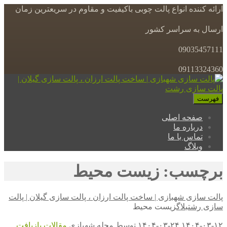
ارائه کننده انواع پالت چوبی باکیفیت و مقاوم در سریعترین زمان
ارسال به سراسر کشور
09035457111
09113324360
فهرست
صفحه اصلی
درباره ما
تماس با ما
وبلاگ
برچسب: زیست محیط
پالت سازی شهبازی | ساخت پالت ارزان ، پالت سازی گیلان | پالت
سازی رشت
بلاگ
زیست محیط
۱۴۰۴-۰۳-۱۲
۱۴۰۴-۰۳-۲۴
توسط
مجله شهبازی
مقالات
بازیافت