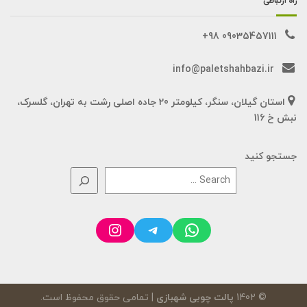
راه ارتباطی
09035457111 98+
info@paletshahbazi.ir
استان گیلان، سنگر، کیلومتر 20 جاده اصلی رشت به تهران، گلسرک،
نبش خ 116
جستجو کنید
Instagram
Telegram
WhatsApp
© 1402
پالت چوبی شهبازی
| تمامی حقوق محفوظ است.