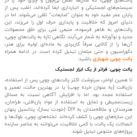
پالت‌های چوبی، که سال‌ها نقش بی‌چون و چرای خود را در
سیستم‌های لجستیکی و انبارداری ایفا کرده‌اند، اغلب پس از
پایان عمر مفید خود به عنوان “ضایعات” تلقی می‌شوند. اما در
دنیای امروز که خلاقیت و پایداری حرف اول را می‌زند، این
پالت‌های به ظاهر فرسوده، منبعی غنی برای خلق محصولات
جدید و نوآورانه به شمار می‌آیند. نگاهی تازه به پالت‌های چوبی،
آن‌ها را از کالایی صرفاً کاربردی به ماده‌ای اولیه برای هنر،
دکوراسیون و حتی مبلمان تبدیل کرده است. در ادامه همراه
پالت چوبی شهبازی
باشید:
پالت چوبی: فراتر از یک ابزار لجستیک
تا همین اواخر، سرنوشت اکثر پالت‌های چوبی پس از استفاده،
بازیافت (به عنوان خرده چوب) یا در بهترین حالت، تعمیر و
استفاده مجدد بود. اما با افزایش آگاهی نسبت به مسائل
زیست‌محیطی و تمایل به استفاده از مواد بازیافتی، طراحان،
هنرمندان و علاقه‌مندان به DIY (خودت بساز)، پتانسیل پنهان
این سازه‌های چوبی را کشف کرده‌اند. تخته‌های چوبی، بلوک‌ها و
اتصالات یک پالت، با کمی خلاقیت، می‌توانند به عناصر سازنده
پروژه‌های متنوعی تبدیل شوند.