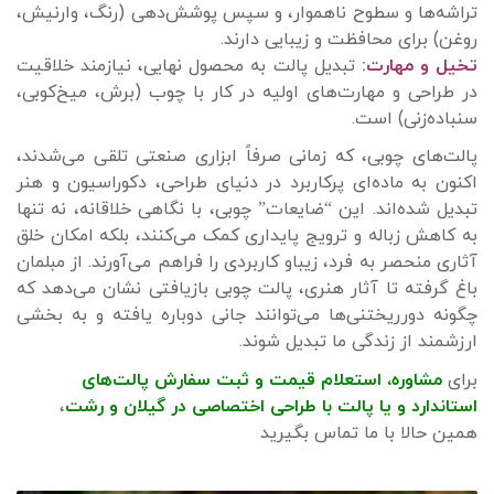
تراشه‌ها و سطوح ناهموار، و سپس پوشش‌دهی (رنگ، وارنیش،
روغن) برای محافظت و زیبایی دارند.
تخیل و مهارت:
تبدیل پالت به محصول نهایی، نیازمند خلاقیت
در طراحی و مهارت‌های اولیه در کار با چوب (برش، میخ‌کوبی،
سنباده‌زنی) است.
پالت‌های چوبی، که زمانی صرفاً ابزاری صنعتی تلقی می‌شدند،
اکنون به ماده‌ای پرکاربرد در دنیای طراحی، دکوراسیون و هنر
تبدیل شده‌اند. این “ضایعات” چوبی، با نگاهی خلاقانه، نه تنها
به کاهش زباله و ترویج پایداری کمک می‌کنند، بلکه امکان خلق
آثاری منحصر به فرد، زیباو کاربردی را فراهم می‌آورند. از مبلمان
باغ گرفته تا آثار هنری، پالت چوبی بازیافتی نشان می‌دهد که
چگونه دورریختنی‌ها می‌توانند جانی دوباره یافته و به بخشی
ارزشمند از زندگی ما تبدیل شوند.
برای
مشاوره، استعلام قیمت و ثبت سفارش پالت‌های
استاندارد
و
یا پالت با طراحی اختصاصی
د
ر گیلان و رشت
،
همین حالا با ما تماس بگیرید