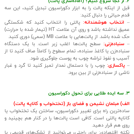
۲. از کجا شروع کنیم؟ (آماده‌سازی پالت)
قبل از اینکه پالت را به ابزار دکوراسیون تبدیل کنید، این سه
قدم حیاتی را دنبال کنید:
–
انتخاب هوشمندانه:
پالتی را انتخاب کنید که شکستگی
عمیق نداشته باشد و روی آن علامت HT (تیمار شده با حرارت)
حک شده باشد. از پالت‌هایی با علامت MB (سمی) دوری کنید.
–
سنباده‌زنی:
سطح پالت‌ها اغلب زبر است. با یک دستگاه
سنباده‌زن یا کاغذ سنباده، تمام سطوح را کاملاً صاف کنید تا از
آسیب و نفوذ تراشه چوب به پوست جلوگیری شود.
–
پاکسازی:
چوب را با دستمال نمدار تمیز کنید تا گرد و غبار
ناشی از سنباده‌زنی از بین برود.
۳. سه ایده طلایی برای تحول دکوراسیون
الف) مبلمان نشیمن و فضای باز (تختخواب و کاناپه پالت)
ساده‌ترین راه برای تغییر دکوراسیون، ساختن یک تختخواب یا
کاناپه پالتی است. کافی است پالت‌ها را در کنار هم بچینید و
روی هم قرار دهید.
نکته اقتصادی: برای راحتی، می‌توانید از تشک‌های قدیمی یا