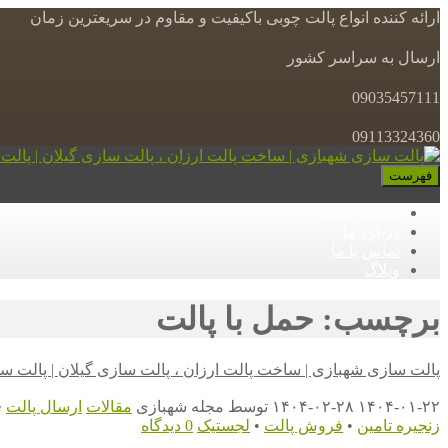
ارائه کننده انواع پالت چوبی باکیفیت و مقاوم در سریعترین زمان
ارسال به سراسر کشور
09035457111
09113324360
فهرست
صفحه اصلی
درباره ما
تماس با ما
وبلاگ
برچسب: حمل با پالت
پالت سازی شهبازی | ساخت پالت ارزان ، پالت سازی گیلان | پالت س
۱۴۰۴-۰۱-۲۲
۱۴۰۴-۰۲-۲۸
توسط
مجله شهبازی
مقالات
ارسال پالت
•
زنجیره تامین
•
فروش پالت
•
لجستیک
0 دیدگاه