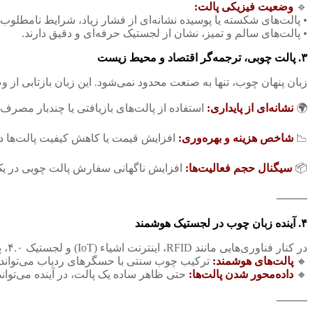
🔹
وضعیت فیزیکی پالت:
• پالت‌های شکسته یا پوسیده نشانه‌ای از فشار زیاد، شرایط نامطلوب ا
• پالت‌های سالم و تمیز، نشان از لجستیک حرفه‌ای و دقیق دارند.
۳. پالت چوبی، ترجمه‌گر اقتصاد و محیط زیست
زبان پنهان چوب، تنها به صنعت محدود نمی‌شود. این زبان بازتابی ا
🌍
نشانه‌ای از پایداری:
استفاده از پالت‌های بازیافتی یا چندبار مصر
📉
شاخص هزینه و بهره‌وری:
افزایش قیمت یا کاهش کیفیت پالت‌ها در
📦
سیگنال حجم فعالیت‌ها:
افزایش ناگهانی سفارش پالت چوبی در یک 
⸻
۴. آینده زبان چوب در لجستیک هوشمند
در کنار فناوری‌هایی مانند RFID، اینترنت اشیاء (IoT) و لجستیک ۴.۰، پالت چوبی نیز وارد مرحله جدیدی می‌شود.
🔸
پالت‌های هوشمند:
ترکیب چوب سنتی با حسگرهای ردیاب می‌تواند ا
🔸
داده‌محور شدن پالت‌ها:
حتی ظاهر ساده یک پالت، در آینده می‌تواند
⸻