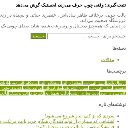
نتیجه‌گیری: وقتی چوب حرف می‌زند، لجستیک گوش می‌دهد
پالت چوبی، برخلاف ظاهر ساده‌اش، عنصری حیاتی و پیچیده در زنجیره 
فروشگاه صحبت می‌کند.
در دنیایی که همه‌چیز دیجیتال و پرسرعت شده، شاید صدای چوبی یک
جستجو برای:
دسته‌ها
مقالات
برچسب‌ها
ارسال پالت
استاندارد پالت
استحکام پالت
بازیاف
ارسال پالت چوبی
استحکام پالت چوبی
طراحی پالت
صادرات پالت
عمده فروشی پا
اختصاصی
ساخت پالت چوبی
سفارش آنلاین پالت
پالت شهبازی
پالت
پالت سازی رشت
پالت سازی در رشت
پالت فلزی
پالت پلاستیکی
نوشته‌های تازه
سودی که از کف انبار شروع می شود!
اشتباهی که بسیاری از تولیدکنندگان هنگام خرید پالت مرتکب م
فروشگاه خود را با پالت چوبی متحول کنید!