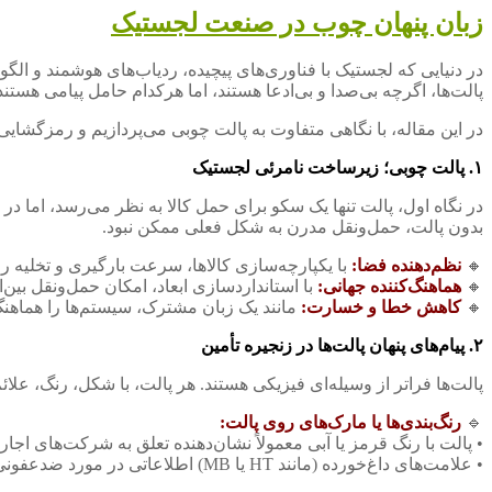
زبان پنهان چوب در صنعت لجستیک
در دنیایی که لجستیک با فناوری‌های پیچیده، ردیاب‌های هوشمند و ال
پالت‌ها، اگرچه بی‌صدا و بی‌ادعا هستند، اما هرکدام حامل پیامی هستن
در این مقاله، با نگاهی متفاوت به پالت چوبی می‌پردازیم و رمزگشای
۱. پالت چوبی؛ زیرساخت نامرئی لجستیک
در نگاه اول، پالت تنها یک سکو برای حمل کالا به نظر می‌رسد، اما در 
بدون پالت، حمل‌ونقل مدرن به شکل فعلی ممکن نبود.
🔸
نظم‌دهنده فضا:
با یکپارچه‌سازی کالاها، سرعت بارگیری و تخلیه را
🔸
هماهنگ‌کننده جهانی:
با استانداردسازی ابعاد، امکان حمل‌ونقل بین‌ا
🔸
کاهش خطا و خسارت:
مانند یک زبان مشترک، سیستم‌ها را هماهنگ 
۲. پیام‌های پنهان پالت‌ها در زنجیره تأمین
پالت‌ها فراتر از وسیله‌ای فیزیکی هستند. هر پالت، با شکل، رنگ، عل
🔹
رنگ‌بندی‌ها یا مارک‌های روی پالت:
• پالت با رنگ قرمز یا آبی معمولاً نشان‌دهنده تعلق به شرکت‌های اجار
• علامت‌های داغ‌خورده (مانند HT یا MB) اطلاعاتی در مورد ضدعفونی‌شدن چوب و امکان استفاده بین‌المللی آن می‌دهند.