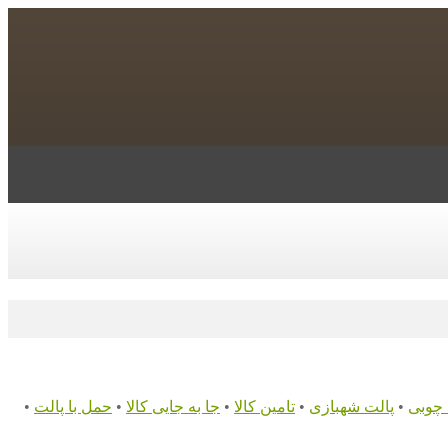
 چوبی
•
پالت شهبازی
•
تامین کالا
•
جا به جایی کالا
•
حمل با پالت
•