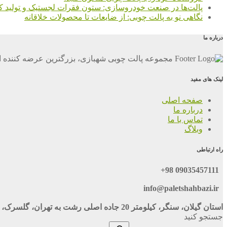
پالت‌ها در صنعت خودروسازی: ستون فقرات لجستیک و تولید کا
نگاهی نو به پالت چوبی: از ضایعات تا محصولات خلاقانه
درباره ما
مجموعه پالت چوبی شهبازی، بزرگترین عرضه کننده ان
لینک های مفید
صفحه اصلی
درباره ما
تماس با ما
وبلاگ
راه ارتباطی
09035457111 98+
info@paletshahbazi.ir
استان گیلان، سنگر، کیلومتر 20 جاده اصلی رشت به تهران، گلسرک، نبش خ 116
جستجو کنید