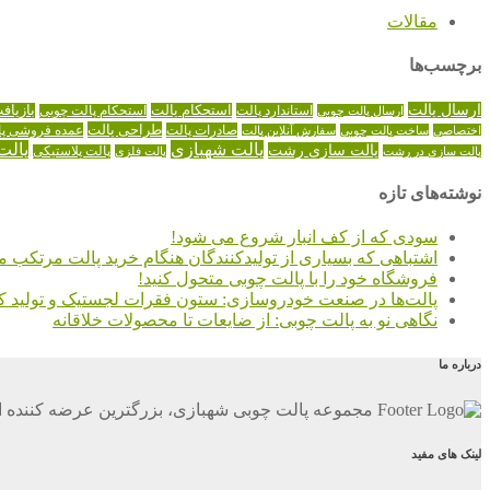
مقالات
برچسب‌ها
ارسال پالت
استاندارد پالت
استحکام پالت
بازیاف
ارسال پالت چوبی
استحکام پالت چوبی
طراحی پالت
صادرات پالت
عمده فروشی پا
اختصاصی
ساخت پالت چوبی
سفارش آنلاین پالت
پالت شهبازی
پالت
پالت سازی رشت
پالت سازی در رشت
پالت فلزی
پالت پلاستیکی
نوشته‌های تازه
سودی که از کف انبار شروع می شود!
اشتباهی که بسیاری از تولیدکنندگان هنگام خرید پالت مرتکب م
فروشگاه خود را با پالت چوبی متحول کنید!
پالت‌ها در صنعت خودروسازی: ستون فقرات لجستیک و تولید کا
نگاهی نو به پالت چوبی: از ضایعات تا محصولات خلاقانه
درباره ما
مجموعه پالت چوبی شهبازی، بزرگترین عرضه کننده ان
لینک های مفید