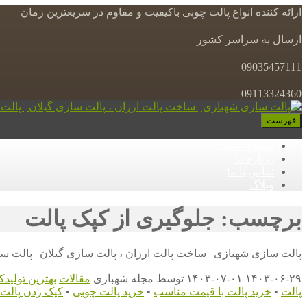
ارائه کننده انواع پالت چوبی باکیفیت و مقاوم در سریعترین زمان
ارسال به سراسر کشور
09035457111
09113324360
فهرست
صفحه اصلی
درباره ما
تماس با ما
وبلاگ
برچسب: جلوگیری از کپک پالت
پالت سازی شهبازی | ساخت پالت ارزان ، پالت سازی گیلان | پالت س
۱۴۰۳-۰۶-۲۹
۱۴۰۳-۰۷-۰۱
توسط
مجله شهبازی
مقالات
بهترین تولیدک
پالت
•
خرید پالت با قیمت مناسب
•
خرید پالت چوبی
•
کپک زدن پالت