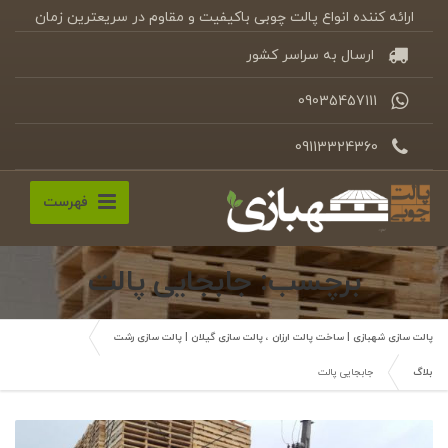
ارائه کننده انواع پالت چوبی باکیفیت و مقاوم در سریعترین زمان
ارسال به سراسر کشور
09035457111
09113324360
فهرست
برچسب: جابجایی پالت
پالت سازی شهبازی | ساخت پالت ارزان ، پالت سازی گیلان | پالت سازی رشت
بلاگ
جابجایی پالت