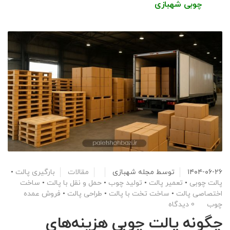
چوبی شهبازی
۱۴۰۴-۰۶-۲۶
توسط
مجله شهبازی
مقالات
بارگیری پالت
•
پالت چوبی
•
تعمیر پالت
•
تولید چوب
•
حمل و نقل با پالت
•
ساخت
اختصاصی پالت
•
ساخت تخت با پالت
•
طراحی پالت
•
فروش عمده
چوب
0 دیدگاه
چگونه پالت چوبی هزینه‌های