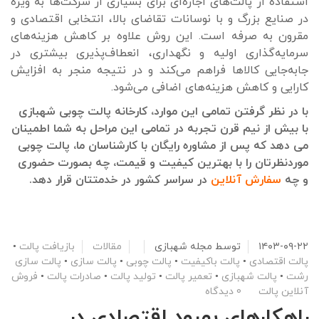
استفاده از پالت‌های اجاره‌ای برای بسیاری از شرکت‌ها به ویژه
در صنایع بزرگ و با نوسانات تقاضای بالا، انتخابی اقتصادی و
مقرون به صرفه است. این روش علاوه بر کاهش هزینه‌های
سرمایه‌گذاری اولیه و نگهداری، انعطاف‌پذیری بیشتری در
جابه‌جایی کالاها فراهم می‌کند و در نتیجه منجر به افزایش
کارایی و کاهش هزینه‌های اضافی می‌شود.
با در نظر گرفتن تمامی این موارد، کارخانه پالت چوبی شهبازی
با بیش از نیم قرن تجربه در تمامی این مراحل به شما اطمینان
می دهد که پس از مشاوره رایگان با کارشناسان ما، پالت چوبی
موردنظرتان را با بهترین کیفیت و قیمت، چه بصورت حضوری
و چه
سفارش آنلاین
در سراسر کشور در خدمتتان قرار دهد.
۱۴۰۳-۰۹-۲۲
توسط
مجله شهبازی
مقالات
بازیافت پالت
•
پالت اقتصادی
•
پالت باکیفیت
•
پالت چوبی
•
پالت سازی
•
پالت سازی
رشت
•
پالت شهبازی
•
تعمیر پالت
•
تولید پالت
•
صادرات پالت
•
فروش
آنلاین پالت
0 دیدگاه
راهکارهای بهبود اقتصادی در