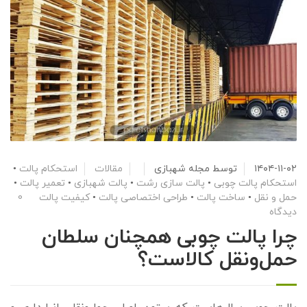
۱۴۰۴-۱۱-۰۲
توسط
مجله شهبازی
مقالات
استحکام پالت
•
استحکام پالت چوبی
•
پالت سازی رشت
•
پالت شهبازی
•
تعمیر پالت
•
حمل و نقل
•
ساخت پالت
•
طراحی اختصاصی پالت
•
کیفیت پالت
0
دیدگاه
چرا پالت چوبی همچنان سلطان
حمل‌ونقل کالاست؟