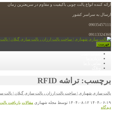
ارائه کننده انواع پالت چوبی باکیفیت و مقاوم در سریعترین زمان
ارسال به سراسر کشور
09035457111
09113324360
فهرست
صفحه اصلی
درباره ما
تماس با ما
وبلاگ
برچسب: تراشه RFID
پالت سازی شهبازی | ساخت پالت ارزان ، پالت سازی گیلان | پالت س
۱۴۰۴-۰۶-۱۹
۱۴۰۴-۰۸-۱۲
توسط
مجله شهبازی
مقالات
بازیافت پالت
دیدگاه