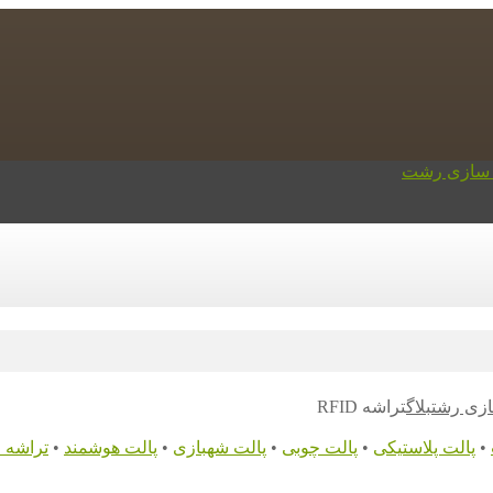
ازی رشت
بلاگ
تراشه RFID
•
پالت پلاستیکی
•
پالت چوبی
•
پالت شهبازی
•
پالت هوشمند
•
تراشه RFID