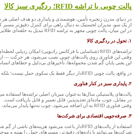
پالت چوبی با تراشه RFID؛ ردگیری سبز کالا
در دنیای مدرن زنجیره تأمین، هوشمندی و پایداری دو هدف اصلی ه
از یک سو، مدیران لجستیک به دنبال راهی برای کنترل دقیق‌تر مسیر ک
در این میان، پالت چوبی مجهز به تراشه RFID تبدیل به حلقه‌ای طلایی میان فناوری و طبیعت شده است. در ادامه میتوانید همراه
۱. تحول در ردگیری کالا
تراشه‌های RFID (شناسایی با فرکانس رادیویی) امکان ردیابی لحظه‌ای و دقیق کالاها را فراهم می‌کنند.
وقتی این فناوری روی پالت‌های چوبی نصب می‌شود، هر حرکت — از ان
این یعنی پایان گم شدن محموله‌ها، تأخیرهای بی‌دلیل و خطاهای انسان
در واقع، پالت چوبی RFIDدار دیگر فقط یک سکوی حمل نیست؛ بلکه یک واحد داده هوشمند است که با سیستم‌های ERP و انبارداری دیجیتال در ارتباط است.
۲. پایداری سبز در کنار فناوری
پالت‌های پلاستیکی سال‌ها به‌عنوان میزبان اصلی تراشه‌ها استفاده می‌ش
در مقابل، چوب ماده‌ای تجدیدپذیر، قابل تعمیر و قابل بازیافت است.
وقتی فناوری RFID به آن اضافه می‌شود، چوب نه‌تنها پایدار می‌ماند، بلکه هوشمند هم می‌شود، ترکیبی از سنت و نوآوری.
۳. صرفه‌جویی اقتصادی برای شرکت‌ها
استفاده از پالت‌های RFIDدار باعث می‌شود هزینه‌های ناشی از گم شدن، آسیب دیدن یا سوءمدیریت محموله‌ها کاهش یابد.
شرکت‌ها می‌توانند با داده‌های دقیق‌تر، مسیرهای حمل را بهینه و موجود