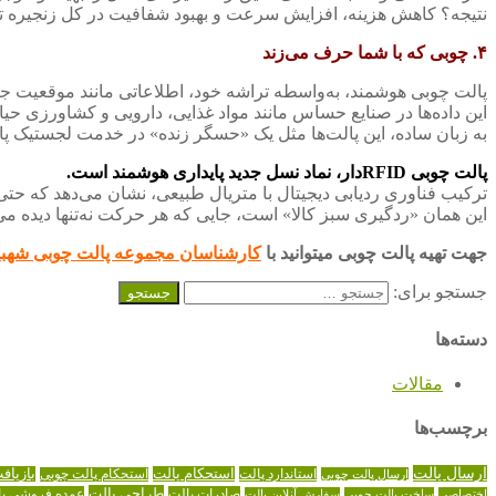
نتیجه؟ کاهش هزینه، افزایش سرعت و بهبود شفافیت در کل زنجیره تأ
۴. چوبی که با شما حرف می‌زند
پالت چوبی هوشمند، به‌واسطه تراشه خود، اطلاعاتی مانند موقعیت جغر
این داده‌ها در صنایع حساس مانند مواد غذایی، دارویی و کشاورزی حیاتی
به زبان ساده، این پالت‌ها مثل یک «حسگر زنده» در خدمت لجستیک پای
پالت چوبی RFIDدار، نماد نسل جدید پایداری هوشمند است.
ترکیب فناوری ردیابی دیجیتال با متریال طبیعی، نشان می‌دهد که ح
این همان «ردگیری سبز کالا» است، جایی که هر حرکت نه‌تنها دیده می
جهت تهیه پالت چوبی میتوانید با
کارشناسان مجموعه پالت چوبی شهب
جستجو برای:
دسته‌ها
مقالات
برچسب‌ها
ارسال پالت
استاندارد پالت
استحکام پالت
بازیاف
ارسال پالت چوبی
استحکام پالت چوبی
طراحی پالت
صادرات پالت
عمده فروشی پا
اختصاصی
ساخت پالت چوبی
سفارش آنلاین پالت