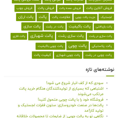
فروش آنلاین پالت
فروش پالت
فروش چوب
فروش عمده پالت
پالت
پالت ارزان
لجستیک
مقاومت پالت
مزیت پالت چوبی
پالت باکیفیت
پالت سازی
پالت در رشت
پالت بازیافتی
پالت شهبازی
پالت سازی رشت
پالت سازی در رشت
پالت فلزی
پالت چوبی
پالت پلاستیکی
پالت چوبی باکیفیت
کیفیت پالت
پالت چوبی در رشت
پالت چوبی شهبازی
نوشته‌های تازه
سودی که از کف انبار شروع می شود!
اشتباهی که بسیاری از تولیدکنندگان هنگام خرید پالت
مرتکب می‌شوند
فروشگاه خود را با پالت چوبی متحول کنید!
پالت‌ها در صنعت خودروسازی: ستون فقرات لجستیک و
تولید کارآمد
نگاهی نو به پالت چوبی: از ضایعات تا محصولات خلاقانه