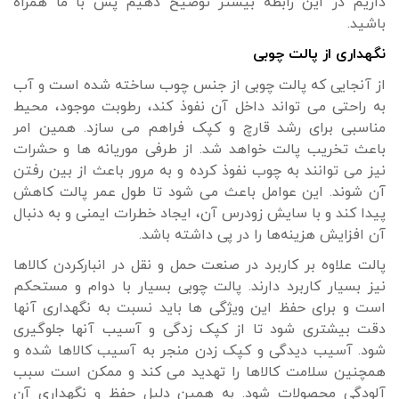
داریم در این رابطه بیشتر توضیح دهیم پس با ما همراه
باشید.
نگهداری از پالت چوبی
از آنجایی که پالت چوبی از جنس چوب ساخته شده است و آب
به راحتی می تواند داخل آن نفوذ کند، رطوبت موجود، محیط
مناسبی برای رشد قارچ و کپک فراهم می سازد. همین امر
باعث تخریب پالت خواهد شد. از طرفی موریانه ها و حشرات
نیز می توانند به چوب نفوذ کرده و به مرور باعث از بین رفتن
آن شوند. این عوامل باعث می شود تا طول عمر پالت کاهش
پیدا کند و با سایش زودرس آن، ایجاد خطرات ایمنی و به دنبال
آن افزایش هزینه‌ها را در پی داشته باشد.
پالت علاوه بر کاربرد در صنعت حمل و نقل در انبارکردن کالاها
نیز بسیار کاربرد دارند. پالت چوبی بسیار با دوام و مستحکم
است و برای حفظ این ویژگی ها باید نسبت به نگهداری آنها
دقت بیشتری شود تا از کپک زدگی و آسیب آنها جلوگیری
شود. آسیب دیدگی و کپک زدن منجر به آسیب کالاها شده و
همچنین سلامت کالاها را تهدید می کند و ممکن است سبب
آلودگی محصولات شود. به همین دلیل حفظ و نگهداری آن