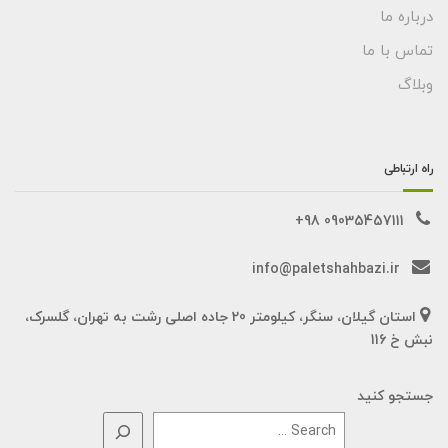
درباره ما
تماس با ما
وبلاگ
راه ارتباطی
09035457111 98+
info@paletshahbazi.ir
استان گیلان، سنگر، کیلومتر 20 جاده اصلی رشت به تهران، گلسرک،
نبش خ 116
جستجو کنید