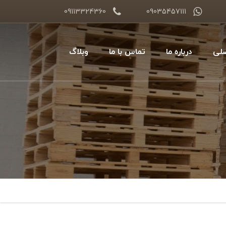
09113324360
09035457111
لی
درباره ما
تماس با ما
وبلاگ