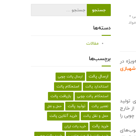
ی
•
واد
دسته‌ها
مقالات
برچسب‌ها
ویژه در
شهبازی
ارسال پالت
ارسال پالت چوبی
استحکام پالت
استاندارد پالت
بازیافت پالت
استحکام پالت چوبی
ی تولید
تولید پالت
تعمیر پالت
حمل و نقل
از خارج
چوبی را
خرید آنلاین پالت
حمل و نقل پالت
خرید پالت
خرید پالت ارزان
چوب‌های
خرید پالت با قیمت مناسب
خرید پالت چوبی