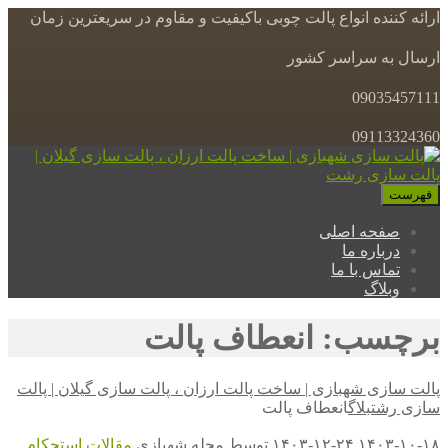
ارائه کننده انواع پالت چوبی باکیفیت و مقاوم در سریعترین زمان
ارسال به سراسر کشور
09035457111
09113324360
فهرست
صفحه اصلی
درباره ما
تماس با ما
وبلاگ
برچسب: انعطاف پالت
پالت سازی شهبازی | ساخت پالت ارزان ، پالت سازی گیلان | پالت
سازی رشت
بلاگ
انعطاف پالت
۱۴۰۳-۱۰-۱۸
۱۴۰۳-۱۲-۲۴
توسط
مجله شهبازی
مقالات
استحکام