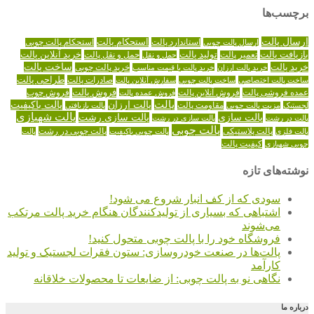
برچسب‌ها
ارسال پالت
استاندارد پالت
استحکام پالت
ارسال پالت چوبی
استحکام پالت چوبی
تولید پالت
خرید آنلاین پالت
بازیافت پالت
حمل و نقل پالت
تعمیر پالت
حمل و نقل
خرید پالت
ساخت پالت
خرید پالت چوبی
خرید پالت ارزان
خرید پالت با قیمت مناسب
طراحی پالت
صادرات پالت
ساخت پالت اختصاصی
ساخت پالت چوبی
سفارش آنلاین پالت
عمده فروشی پالت
فروش آنلاین پالت
فروش پالت
فروش عمده پالت
فروش چوب
پالت
پالت ارزان
پالت باکیفیت
لجستیک
مقاومت پالت
پالت بازیافتی
مزیت پالت چوبی
پالت شهبازی
پالت سازی
پالت سازی رشت
پالت در رشت
پالت سازی در رشت
پالت چوبی
پالت چوبی در رشت
پالت فلزی
پالت پلاستیکی
پالت چوبی باکیفیت
پالت
کیفیت پالت
چوبی شهبازی
نوشته‌های تازه
سودی که از کف انبار شروع می شود!
اشتباهی که بسیاری از تولیدکنندگان هنگام خرید پالت مرتکب
می‌شوند
فروشگاه خود را با پالت چوبی متحول کنید!
پالت‌ها در صنعت خودروسازی: ستون فقرات لجستیک و تولید
کارآمد
نگاهی نو به پالت چوبی: از ضایعات تا محصولات خلاقانه
درباره ما