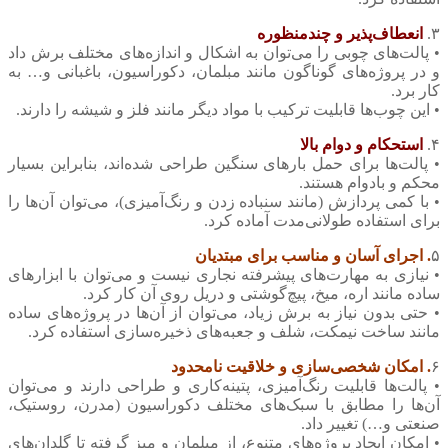
۳.
انعطاف‌پذیر و چندمنظوره
• پالت‌های چوبی را می‌توان به اشکال و اندازه‌های مختلف برش داد
و در پروژه‌های گوناگون مانند مبلمان، دکوراسیون، باغبانی و… به
کار برد.
• این چوب‌ها قابلیت ترکیب با مواد دیگر مانند فلز و شیشه را دارند.
۴.
استحکام و دوام بالا
• پالت‌ها برای حمل بارهای سنگین طراحی شده‌اند، بنابراین بسیار
محکم و بادوام هستند.
• با کمی پردازش (مانند سنباده زدن و رنگ‌آمیزی)، می‌توان آن‌ها را
برای استفاده طولانی‌مدت آماده کرد.
۵
. اجرای آسان و مناسب برای مبتدیان
• نیازی به مهارت‌های پیشرفته نجاری نیست و می‌توان با ابزارهای
ساده مانند اره، میخ، پیچ‌گوشتی و دریل روی آن کار کرد.
• حتی بدون نیاز به برش زیاد، می‌توان از آن‌ها در پروژه‌های ساده
مانند ساخت نیمکت، شلف و جعبه‌های ذخیره‌سازی استفاده کرد.
۶
. امکان شخصی‌سازی و خلاقیت نامحدود
• پالت‌ها قابلیت رنگ‌آمیزی، پتینه‌کاری و طراحی دارند و می‌توان
آن‌ها را مطابق با سبک‌های مختلف دکوراسیون (مدرن، روستیک،
صنعتی و…) تغییر داد.
• امکان ایجاد پروژه‌های متنوع، از مبلمان و میز گرفته تا گلدان‌های