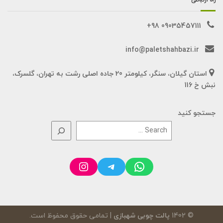
راه ارتباطی
09035457111 98+
info@paletshahbazi.ir
استان گیلان، سنگر، کیلومتر 20 جاده اصلی رشت به تهران، گلسرک،
نبش خ 116
جستجو کنید
Instagram
Telegram
WhatsApp
© 1402
پالت چوبی شهبازی
| تمامی حقوق محفوظ است.