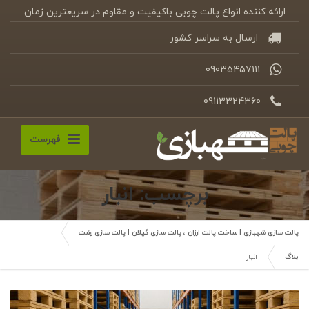
ارائه کننده انواع پالت چوبی باکیفیت و مقاوم در سریعترین زمان
ارسال به سراسر کشور
09035457111
09113324360
فهرست
برچسب: انبار
پالت سازی شهبازی | ساخت پالت ارزان ، پالت سازی گیلان | پالت سازی رشت
بلاگ
انبار