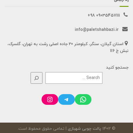
راه ارتباطی
09035457111 98+
info@paletshahbazi.ir
استان گیلان، سنگر، کیلومتر 20 جاده اصلی رشت به تهران، گلسرک،
نبش خ 116
جستجو کنید
Instagram
Telegram
WhatsApp
© 1402
پالت چوبی شهبازی
| تمامی حقوق محفوظ است.