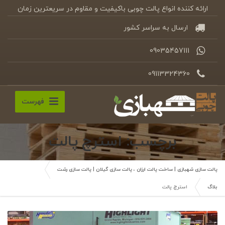
ارائه کننده انواع پالت چوبی باکیفیت و مقاوم در سریعترین زمان
ارسال به سراسر کشور
09035457111
09113324360
فهرست
برچسب: استرچ پالت
پالت سازی شهبازی | ساخت پالت ارزان ، پالت سازی گیلان | پالت سازی رشت
بلاگ
استرچ پالت