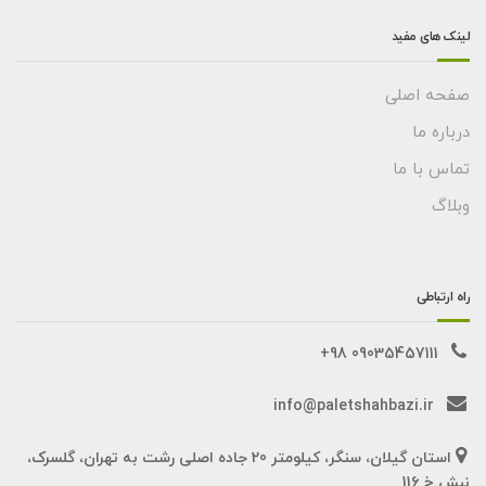
لینک های مفید
صفحه اصلی
درباره ما
تماس با ما
وبلاگ
راه ارتباطی
09035457111 98+
info@paletshahbazi.ir
استان گیلان، سنگر، کیلومتر 20 جاده اصلی رشت به تهران، گلسرک،
نبش خ 116