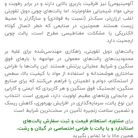
آلومینیومی) نیز ظرفیت باربری بالایی دارند و در برابر رطوبت و
برخی مواد شیمیایی مقاوم‌ترند. اما پالت‌های چوبی دوبل تقویتی
اغلب ارزان‌تر، سبک‌تر (نسبت به فولادی) و سازگارتر با محیط
زیست هستند. همچنین، در صنایعی که خطر اتصال کوتاه
الکتریکی یا مشکلات مغناطیسی مطرح است، پالت چوبی
ارجحیت دارد.
پالت‌های دوبل تقویتی، راهکاری مهندسی‌شده برای غلبه بر
محدودیت‌های پالت‌های معمولی در مواجهه با بارهای فوق
سنگین و شرایط عملیاتی پرتنش هستند. این پالت‌ها با طراحی
ساختاری هوشمندانه و استفاده از مواد با کیفیت بالا، سطحی
از استحکام، دوام و اطمینان را فراهم می‌کنند که برای صنایع
سنگین، لجستیک فوق سنگین و هر کاربردی که ایمنی و کارایی
در جابجایی وزنه‌های عظیم اولویت دارد، ضروری است. انتخاب
این نوع پالت، سرمایه‌گذاری در افزایش بهره‌وری، کاهش ریسک
و تضمین سلامت زنجیره تأمین در سخت‌ترین شرایط است.
برای
مشاوره، استعلام قیمت و ثبت سفارش پالت‌های
استاندارد
و
یا پالت با طراحی اختصاصی
د
ر گیلان و رشت
،
همین حالا با ما تماس بگیرید