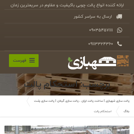
ارائه کننده انواع پالت چوبی باکیفیت و مقاوم در سریعترین زمان
ارسال به سراسر کشور
09035457111
09113324360
فهرست
برچسب: استحکام پالت
پالت سازی شهبازی | ساخت پالت ارزان ، پالت سازی گیلان | پالت سازی رشت
بلاگ
استحکام پالت