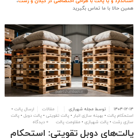
استاندارد
و
یا پالت با طراحی اختصاصی
د
ر گیلان و رشت
،
همین حالا با ما تماس بگیرید
۱۴۰۴-۱۲-۱۴
توسط
مجله شهبازی
مقالات
ارسال پالت
•
استحکام پالت
•
بهینه سازی انبار
•
پالت تقویتی
•
پالت دوبل
•
پالت
سازی رشت
•
پالت شهبازی
•
مقاومت پالت
0 دیدگاه
پالت‌های دوبل تقویتی: استحکام